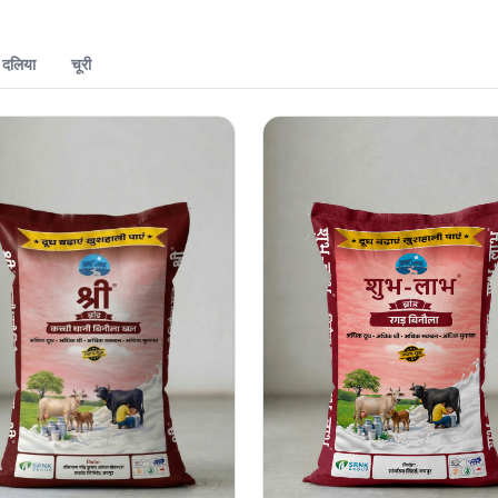
दलिया
चूरी