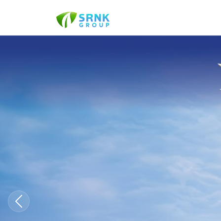
Shubh Labh Binola Khal 
Previous