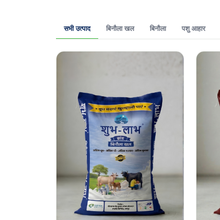
सभी उत्पाद
बिनौला खल
बिनौला
पशु आहार