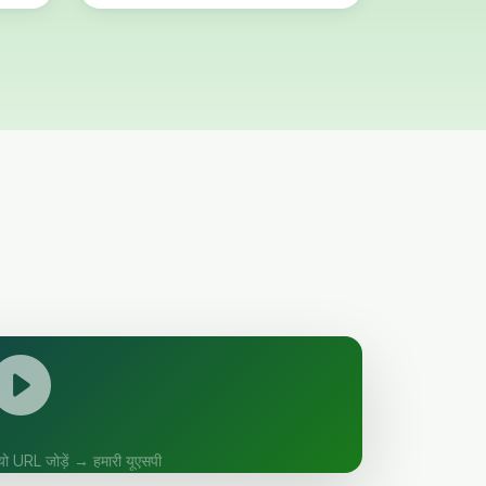
ियो URL जोड़ें → हमारी यूएसपी